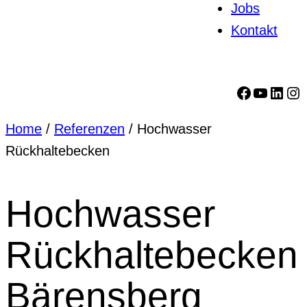
Jobs
Kontakt
Facebook
YouTube
LinkedIn
Instagram
Home
/
Referenzen
/
Hochwasser
Rückhaltebecken
Hochwasser
Rückhaltebecken
Bärensberg