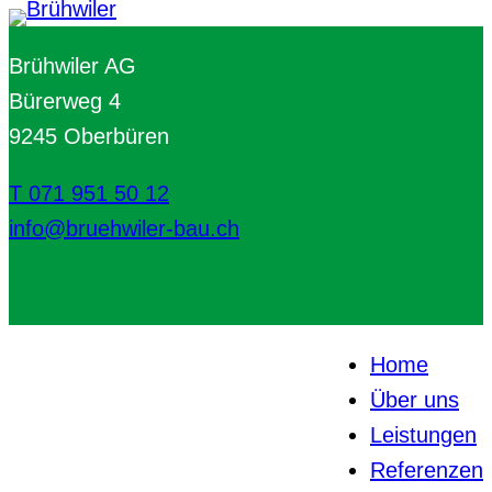
Brühwiler AG
Bürerweg 4
9245 Oberbüren
T 071 951 50 12
info@bruehwiler-bau.ch
Home
Über uns
Leistungen
Referenzen