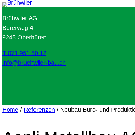
Brühwiler AG
Bürerweg 4
9245 Oberbüren
T 071 951 50 12
info@bruehwiler-bau.ch
Home
/
Referenzen
/
Neubau Büro- und Produkt