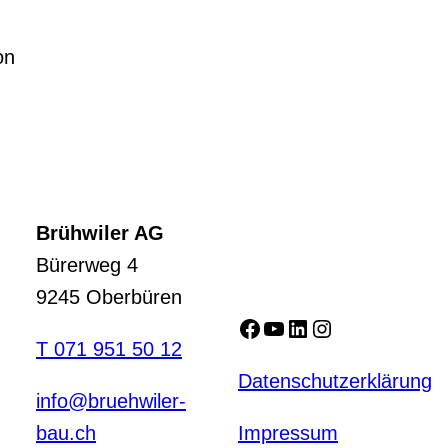
on
Brühwiler AG
Bürerweg 4
9245 Oberbüren
Facebook
YouTube
LinkedIn
Instagram
T 071 951 50 12
Datenschutzerklärung
info@bruehwiler-
bau.ch
Impressum